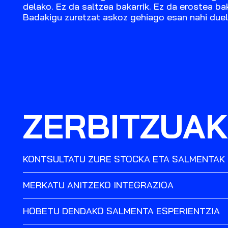
delako. Ez da saltzea bakarrik. Ez da erostea bak
Badakigu zuretzat askoz gehiago esan nahi duel
ZERBITZUAK
KONTSULTATU ZURE STOCKA ETA SALMENTAK
MERKATU ANITZEKO INTEGRAZIOA
HOBETU DENDAKO SALMENTA ESPERIENTZIA