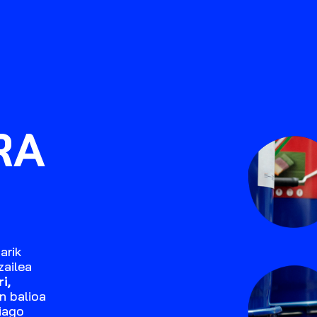
RA
arik
zailea
i,
n balioa
iago