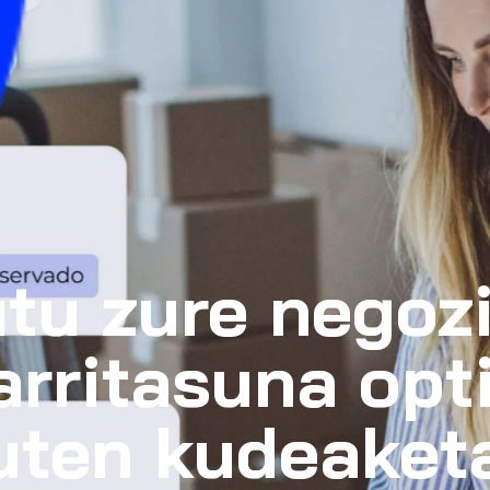
tu zure negoz
arritasuna opt
uten kudeaket