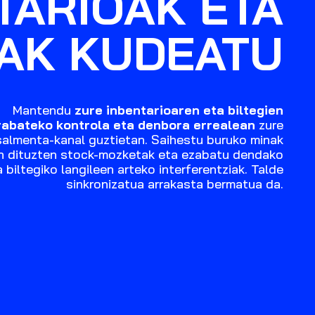
TARIOAK ETA
IAK KUDEATU
Mantendu
zure inbentarioaren eta biltegien
rabateko kontrola eta denbora errealean
zure
salmenta-kanal guztietan. Saihestu buruko minak
n dituzten stock-mozketak eta ezabatu dendako
a biltegiko langileen arteko interferentziak. Talde
sinkronizatua arrakasta bermatua da.