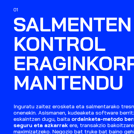
01
SALMENTEN
KONTROL
ERAGINKOR
MANTENDU
Inguratu zaitez erosketa eta salmentarako tresn
onenekin. Asismanen, kudeaketa software berrit
eskaintzen dugu, baita
ordainketa-metodo berr
seguru eta azkarrak
ere, transakzio bakoitzare
maximizatzeko. Negozio bat truke bat baino geh