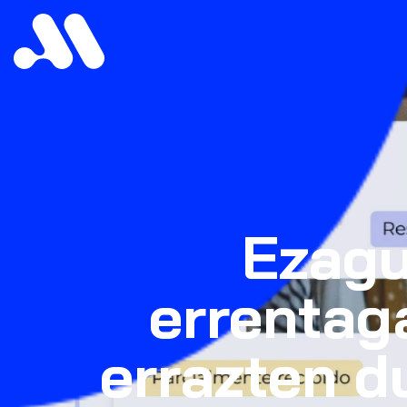
Ezagu
errentag
errazten d