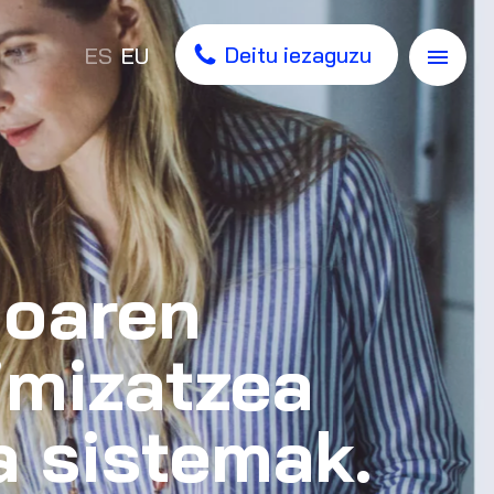
Deitu iezaguzu
ES
EU
ioaren
imizatzea
a sistemak.