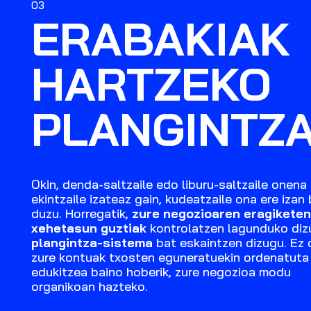
03
ERABAKIAK
HARTZEKO
PLANGINTZ
Okin, denda-saltzaile edo liburu-saltzaile onena 
ekintzaile izateaz gain, kudeatzaile ona ere izan
duzu. Horregatik,
zure negozioaren eragiketen
xehetasun guztiak
kontrolatzen lagunduko diz
plangintza-sistema
bat eskaintzen dizugu. Ez
zure kontuak txosten eguneratuekin ordenatuta
edukitzea baino hoberik, zure negozioa modu
organikoan hazteko.