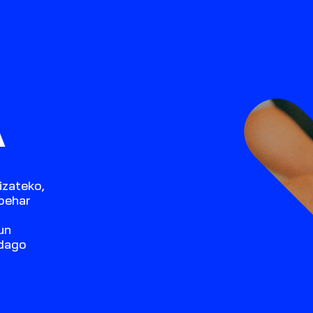
A
izateko,
 behar
un
 dago