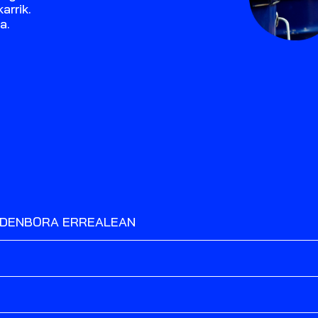
arrik.
a.
 DENBORA ERREALEAN