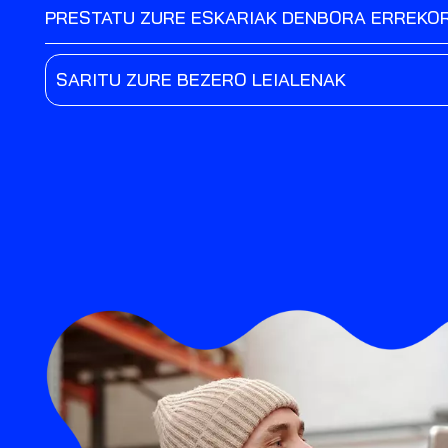
PRESTATU ZURE ESKARIAK DENBORA ERREKO
SARITU ZURE BEZERO LEIALENAK