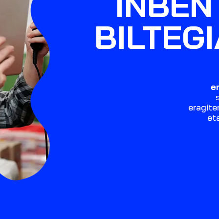
INBEN
BILTEG
e
eragite
et