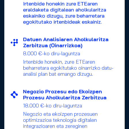
Irtenbide honekin zure ETEaren
eraldaketa digitalean aholkularitza
eskainiko dizugu, zure beharretara
egokitutako irtenbideak eskainiz.
Datuen Analisiaren Aholkularitza
Zerbitzua (Oinarrizkoa)
8.000 €-ko diru-laguntza
Irtenbide honekin, zure ETEaren
beharretara egokitutako oinarrizko datu-
analisi plan bat emango dizugu.
Negozio Prozesu edo Ekoizpen
Prozesu Aholkularitza Zerbitzua
18.000 €-ko diru-laguntza
Negozio eta ekoizpen prozesuen
optimizazioa teknologia digitalen
integrazioaren eta zereginen