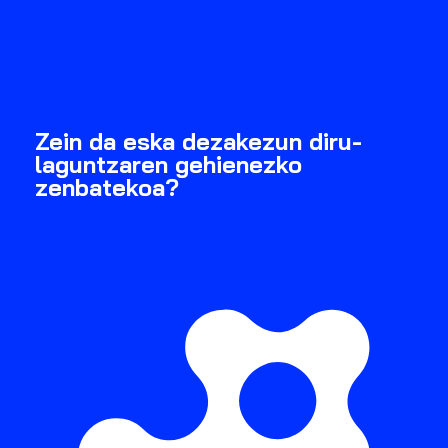
Zein da eska dezakezun diru-
laguntzaren gehienezko
zenbatekoa?