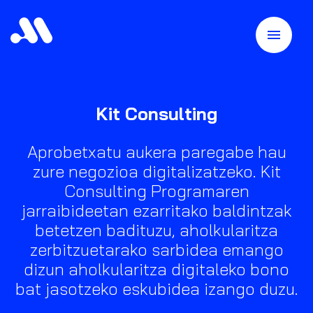
Kit Consulting
Aprobetxatu aukera paregabe hau
zure negozioa digitalizatzeko. Kit
Consulting Programaren
jarraibideetan ezarritako baldintzak
betetzen badituzu, aholkularitza
zerbitzuetarako sarbidea emango
dizun aholkularitza digitaleko bono
bat jasotzeko eskubidea izango duzu.