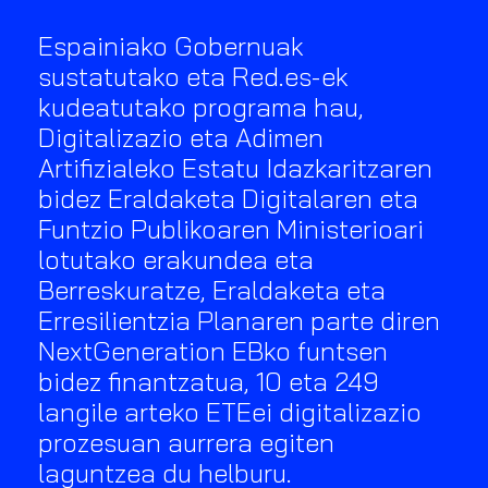
Espainiako Gobernuak
sustatutako eta Red.es-ek
kudeatutako programa hau,
Digitalizazio eta Adimen
Artifizialeko Estatu Idazkaritzaren
bidez Eraldaketa Digitalaren eta
Funtzio Publikoaren Ministerioari
lotutako erakundea eta
Berreskuratze, Eraldaketa eta
Erresilientzia Planaren parte diren
NextGeneration EBko funtsen
bidez finantzatua, 10 eta 249
langile arteko ETEei digitalizazio
prozesuan aurrera egiten
laguntzea du helburu.