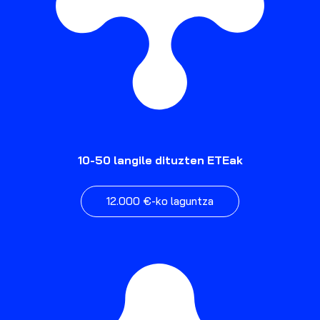
10-50 langile dituzten ETEak
12.000 €-ko laguntza