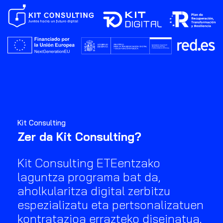
Kit Consulting
Zer da Kit Consulting?
Kit Consulting ETEentzako
laguntza programa bat da,
aholkularitza digital zerbitzu
espezializatu eta pertsonalizatuen
kontratazioa errazteko diseinatua.