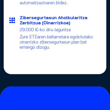
automatizazioaren bidez.
Zibersegurtasun Aholkularitza
Zerbitzua (Oinarrizkoa)
29.000 €-ko diru-laguntza
Zure ETEaren beharretara egokitutako
oinarrizko zibersegurtasun plan bat
emango dizugu.