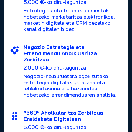
5.000 €-ko diru-laguntza
Estrategiak eta tresnak salmentak
hobetzeko merkataritza elektronikoa,
marketin digitala eta CRM bezalako
kanal digitalen bidez
Negozio Estrategia eta
Errendimendu Aholkularitza
Zerbitzua
2.000 €-ko diru-laguntza
Negozio-helburuetara egokitutako
estrategia digitalak garatzea eta
lehiakortasuna eta hazkundea
hobetzeko errendimenduaren analisia.
“360” Aholkularitza Zerbitzua
Eraldaketa Digitalean
5.000 €-ko diru-laguntza