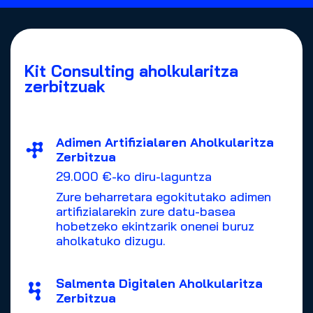
Kit Consulting aholkularitza
zerbitzuak
Adimen Artifizialaren Aholkularitza
Zerbitzua
29.000 €-ko diru-laguntza
Zure beharretara egokitutako adimen
artifizialarekin zure datu-basea
hobetzeko ekintzarik onenei buruz
aholkatuko dizugu.
Salmenta Digitalen Aholkularitza
Zerbitzua