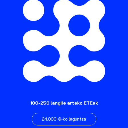
100-250 langile arteko ETEak
24.000 €-ko laguntza